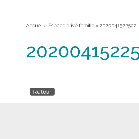
Accueil
»
Espace privé famille
»
2020041522522
2020041522
Retour